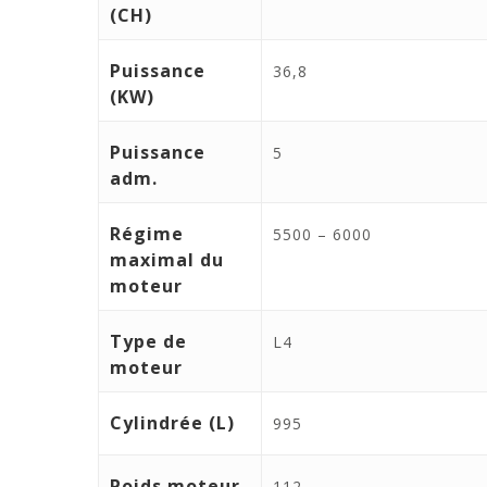
(CH)
Puissance
36,8
(KW)
Puissance
5
adm.
Régime
5500 – 6000
maximal du
moteur
Type de
L4
moteur
Cylindrée (L)
995
Poids moteur
112