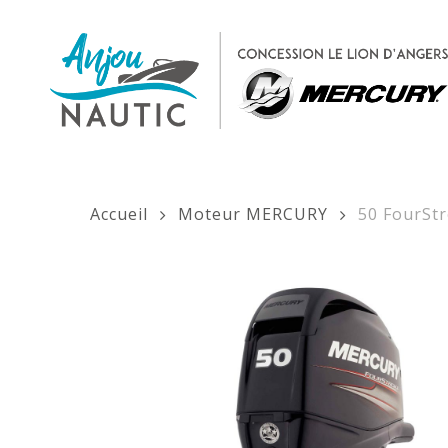
Skip
to
main
content
Accueil
Moteur MERCURY
50 FourSt