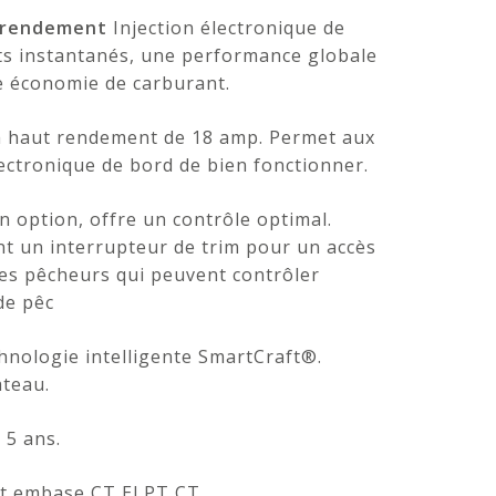
r rendement
Injection électronique de
rts instantanés, une performance globale
ne économie de carburant.
à haut rendement de 18 amp. Permet aux
lectronique de bord de bien fonctionner.
n option, offre un contrôle optimal.
t un interrupteur de trim pour un accès
 les pêcheurs qui peuvent contrôler
 de pêc
chnologie intelligente SmartCraft®.
ateau.
 5 ans.
et embase CT ELPT CT