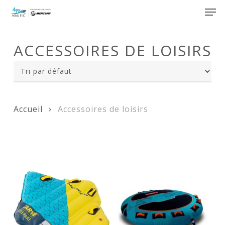
Skip
Men
to
main
Close
content
Menu
ACCESSOIRES DE LOISIRS
Accueil
Accessoires de loisirs