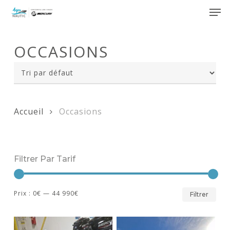
Skip
Men
to
main
Close
content
Menu
OCCASIONS
Accueil
Occasions
Filtrer Par Tarif
Pri
Pri
Prix :
0€
—
44 990€
Filtrer
mi
ma